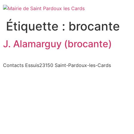
Aller
au
contenu
Étiquette :
brocante
J. Alamarguy (brocante)
Contacts Essuis23150 Saint-Pardoux-les-Cards